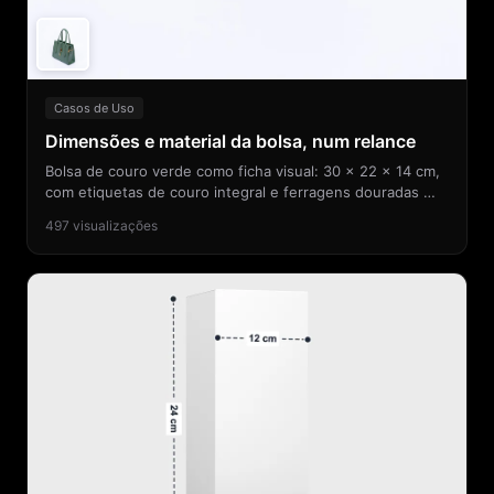
Casos de Uso
Dimensões e material da bolsa, num relance
Bolsa de couro verde como ficha visual: 30 × 22 × 14 cm,
com etiquetas de couro integral e ferragens douradas —
tamanho e material resolvidos de início.
497
visualizações