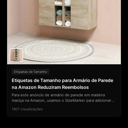
Etiquetas de Tamanho
Etiquetas de Tamanho para Armário de Parede
na Amazon Reduziram Reembolsos
Para este anúncio de armário de parede em madeira
maciça na Amazon, usamos o SizeMarker para adicionar
linhas de dimensão precisas de largura, altura e
1807
visualizações
profundidade diretamente nas imagens do produto.
Principais anotações adicionadas: - Dimensões externas
(largura x altura x profundidade) - Espaçamento interno
das prateleiras para planejamento de armazenamento -