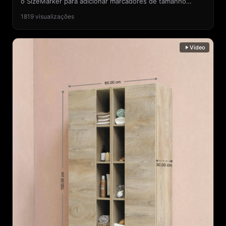
o SizeMarker para adicionar marcadores de tamanho
abrangentes cobrindo largura total, profundidade do
1819
visualizações
assento, altura do encosto e comprimento de extensão
do apoio para os pés, além de etiquetas de recursos e
uma curva de contorno limpa. Principais anotações
Video
adicionadas: - Dimensões gerais (largura x profundidade x
altura) para planejamento de espaço - Profundidade do
assento e altura do encosto para avaliação de conforto -
Comprimento de extensão do apoio para os pés para
cadeiras reclináveis - Destaques de recursos: material,
capacidade de peso, mecanismo - Contorno separando o
produto do fundo Resultado: A taxa de conversão
aumentou 35% e as devoluções caíram 60%, eliminando
principalmente reclamações de incompatibilidade de
tamanho. A combinação de medidas precisas e etiquetas
de recursos transformou a imagem em uma ferramenta
completa de tomada de decisão.