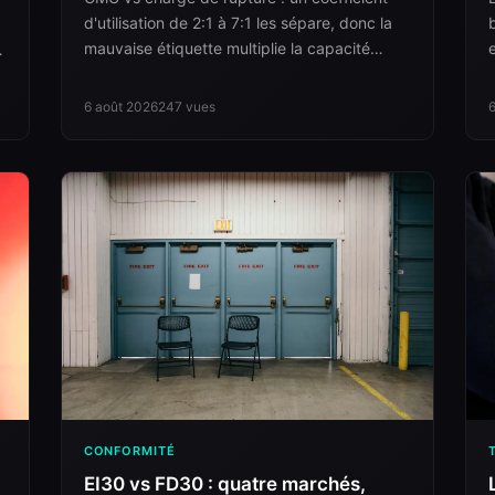
d'utilisation de 2:1 à 7:1 les sépare, donc la
8
mauvaise étiquette multiplie la capacité
annoncée. Six cas refusés.
6 août 2026
247
vues
CONFORMITÉ
EI30 vs FD30 : quatre marchés,