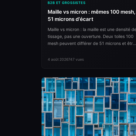
B2B ET GROSSISTES
Maille vs micron : mêmes 100 mesh,
51 microns d’écart
Maille vs micron : la maille est une densité d
tissage, pas une ouverture. Deux toiles 100
mesh peuvent différer de 51 microns et être
toutes deux honnêtement étiquetées.
4 août 2026
747
vues