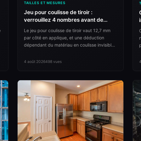
TAILLES ET MESURES
Jeu pour coulisse de tiroir :
verrouillez 4 nombres avant de
couper
e
Le jeu pour coulisse de tiroir vaut 12,7 mm
par côté en applique, et une déduction
dépendant du matériau en coulisse invisible.
Voici l’ordre dans lequel verrouiller les
nombres.
4 août 2026
498
vues