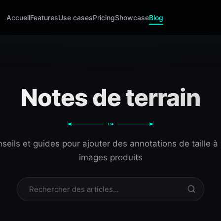
Accueil
Features
Use cases
Pricing
Showcase
Blog
Notes de terrain
134
seils et guides pour ajouter des annotations de taille à
images produits