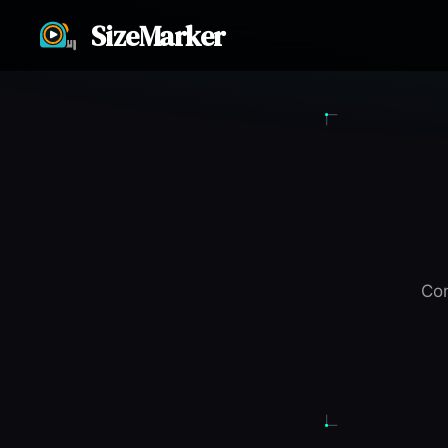
SizeMarker
Con