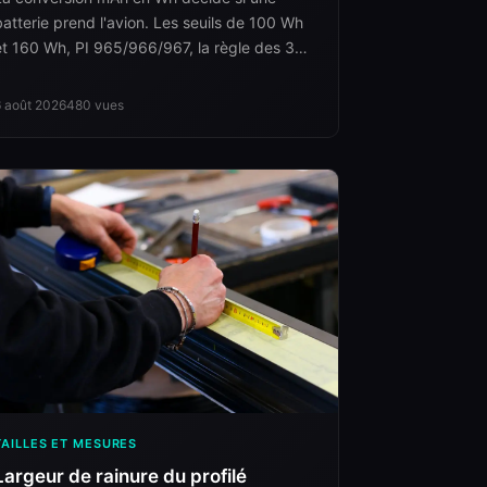
batterie prend l'avion. Les seuils de 100 Wh
et 160 Wh, PI 965/966/967, la règle des 30
% de charge et l'erreur de tension.
6 août 2026
480
vues
TAILLES ET MESURES
Largeur de rainure du profilé