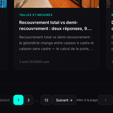
TAILLES ET MESURES
Recouvrement total vs demi-
recouvrement : deux réponses, 9.5
mm d'écart
Recouvrement total vs demi-recouvrement :
la géométrie change entre caisson à cadre et
caisson sans cadre — le calcul de la porte, le
jeu, et ce qu'il faut demander avant de
couper.
3 août 2026
565
vues
…
édent
1
2
12
Suivant →
Aller à la page