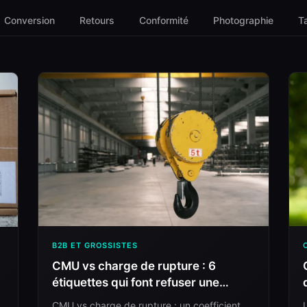
Conversion
Retours
Conformité
Photographie
Ta
B2B ET GROSSISTES
CMU vs charge de rupture : 6
étiquettes qui font refuser une
élingue
CMU vs charge de rupture : un coefficient