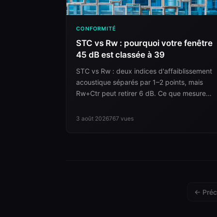
CONFORMITÉ
STC vs Rw : pourquoi votre fenêtre
45 dB est classée à 39
STC vs Rw : deux indices d'affaiblissement
acoustique séparés par 1–2 points, mais
Rw+Ctr peut retirer 6 dB. Ce que mesure
chaque indice, quel marché note sur lequel,
et comment rédiger la ligne acoustique.
3 août 2026
767
vues
← Préc