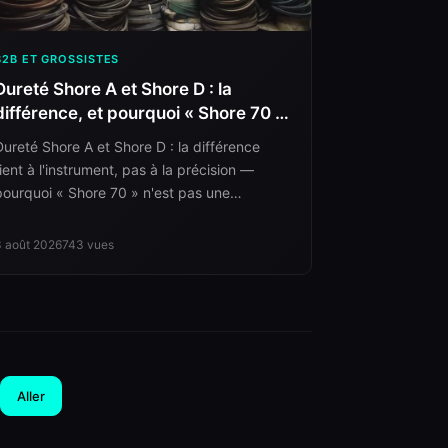
B2B ET GROSSISTES
Dureté Shore A et Shore D : la
différence, et pourquoi « Shore 70 »
n'est pas une spécification
Dureté Shore A et Shore D : la différence
tient à l'instrument, pas à la précision —
pourquoi « Shore 70 » n'est pas une
spécification, pourquoi aucune conversion
n'existe et comment rédiger une cote de
3 août 2026
743
vues
dureté qui tient.
Aller