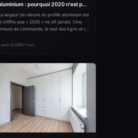
aluminium : pourquoi 2020 n'est pas
une spec
La largeur de rainure du profilé aluminium est
le chiffre que « 2020 » ne dit jamais. Cinq
erreurs de commande, le test des kg/m et le
bloc de huit champs qui y met fin.
6 août 2026
657
vues