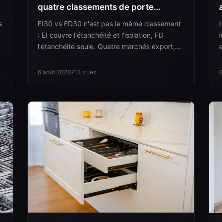
quatre classements de porte
coupe-feu
s
EI30 vs FD30 n'est pas le même classement
: EI couvre l'étanchéité et l'isolation, FD
l'étanchéité seule. Quatre marchés export,
quatre systèmes, un arbre de décision.
6 août 2026
714
vues