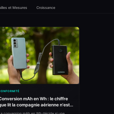
illes et Mesures
Croissance
CONFORMITÉ
Conversion mAh en Wh : le chiffre
que lit la compagnie aérienne n'est
pas sur la boîte
La conversion mAh en Wh décide si une