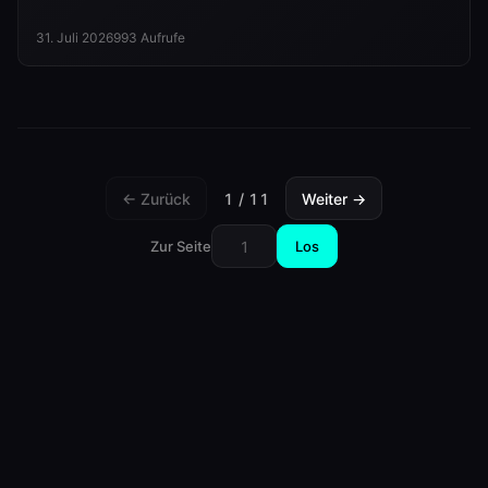
jede Ziffer belegt und was ins Datenblatt gehört.
31. Juli 2026
993
Aufrufe
← Zurück
1
/
11
Weiter →
Zur Seite
Los